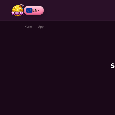
EN
▼
Home
›
App
S