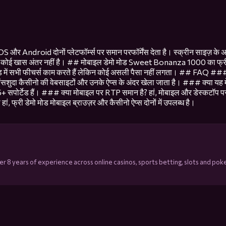
roid दोनों प्लेटफॉर्म्स पर समान परफॉर्मेंस देता है। स्क्रीन साइज़ के अन
ंस में कोई खास अंतर नहीं है। ## मोबाइल डेमो मोड Sweet Bonanza 1000 का फ्री
ो मोड में सभी फीचर्स काम करते हैं लेकिन कोई असली पैसा नहीं लगता। ## FA
ुदा कैसीनो की वेबसाइटों और उनके ऐप्स के अंदर खेला जाता है। ### क्या यह मेर
टेड हैं। ### क्या मोबाइल पर RTP समान है? हां, मोबाइल और डेस्कटॉप पर 
ं, फ्री डेमो मोड मोबाइल ब्राउज़र और कैसीनो ऐप्स दोनों में उपलब्ध है।
r 8 years of experience across online casinos, sports betting, slots and poke