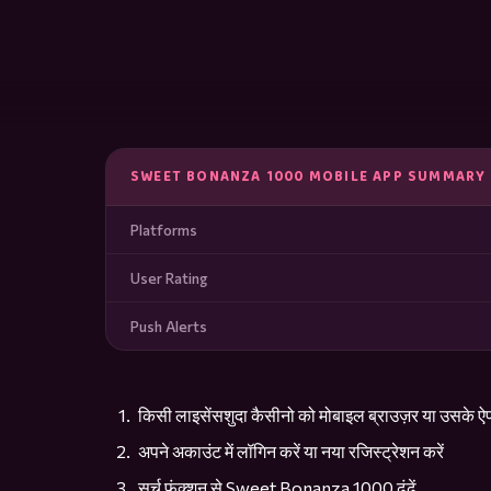
SWEET BONANZA 1000 MOBILE APP SUMMARY
Platforms
User Rating
Push Alerts
किसी लाइसेंसशुदा कैसीनो को मोबाइल ब्राउज़र या उसके ऐप म
अपने अकाउंट में लॉगिन करें या नया रजिस्ट्रेशन करें
सर्च फंक्शन से Sweet Bonanza 1000 ढूंढें