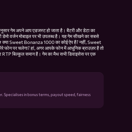
ुसार गेम अपने आप एडजस्ट हो जाता है। बैटरी और डेटा का
 डेमो वर्जन मोबाइल पर भी उपलब्ध है। यह गेम सीखने का सबसे
Q ### क्या Sweet Bonanza 1000 का कोई ऐप है? नहीं, Sweet
े फोन पर चलेगा? हां, अगर आपके फोन में आधुनिक ब्राउज़र है तो
RTP बिल्कुल समान है। गेम का मैथ सभी डिवाइसेस पर एक
r. Specialises in bonus terms, payout speed, fairness