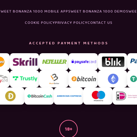
SWEET BONANZA 1000 MOBILE APP
SWEET BONANZA 1000 DEMO
SWEE
COOKIE POLICY
PRIVACY POLICY
CONTACT US
ACCEPTED PAYMENT METHODS
18+