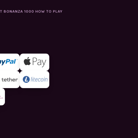
T BONANZA 1000 HOW TO PLAY
Sweet Bonanza 1000 Support
Online — replies in ~1 min