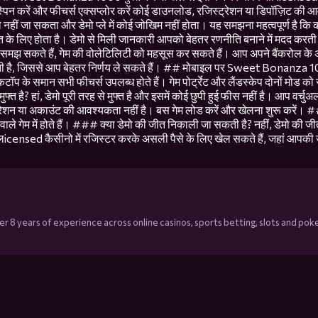
स्पिन करें और फीचर्स एक्सप्लोर करें कोई डाउनलोड, रजिस्ट्रेशन या डिपॉज़िट की आवश
नहीं जा सकता और डेमो प्ले में कोई जोखिम नहीं होता। यह समझना महत्वपूर्ण है कि
ीत के लिए होता है। डेमो से मिली जानकारी आपको बेहतर रणनीति बनाने में मदद करती 
ो समझ सकते हैं, गेम की वोलेटिलिटी को महसूस कर सकते हैं। आप अपने बैंकरोल के
ी है, जिससे आप बेहतर निर्णय ले सकते हैं। ## मोबाइल पर Sweet Bonanza 1000
के समान सभी फीचर्स उपलब्ध होते हैं। गेम पोर्ट्रेट और लैंडस्केप दोनों मोड को स
हां, डेमो पूरी तरह से मुफ्त है और इसमें कोई छुपी हुई फीस नहीं है। आप वर्चु
रेशन या अकाउंट की आवश्यकता नहीं है। बस गेम लोड करें और खेलना शुरू करें। ### क
ले गेम में होते हैं। ### क्या डेमो की जीत निकाली जा सकती है? नहीं, डेमो की जीत
 लicensed कैसीनो में रजिस्टर करके असली पैसे के लिए खेल सकते हैं, जहां आपकी
r 8 years of experience across online casinos, sports betting, slots and poke