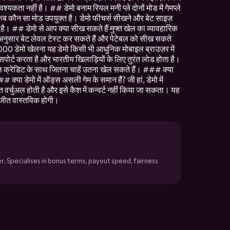
्यकता नहीं है। ## डेमो बनाम रियल मनी प्ले दोनों मोड में गेमप्ले
 कब कौन सा मोड उपयुक्त है। डेमो फीचर्स सीखने और बेट साइज़
है। ## डेमो से आप क्या सीख सकते हैं मुफ्त खेल का व्यावहारिक
 अनुसार बेट लेवल टेस्ट कर सकते हैं और पेटेबल को सीख सकते
 डेमो खेलना यह डेमो किसी भी आधुनिक मोबाइल ब्राउज़र में
पोर्ट करता है और भारतीय खिलाड़ियों के लिए तुरंत लोड होता है।
अल क्रेडिट के साथ जितना चाहें उतना खेल सकते हैं। ### क्या
्या डेमो में ऑड्स असली गेम के समान हैं? जी हां, डेमो में
 वर्चुअल होती है और इसे कैश में कन्वर्ट नहीं किया जा सकता। यह
 जीत वास्तविक होगी।
r. Specialises in bonus terms, payout speed, fairness