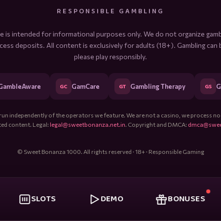
RESPONSIBLE GAMBLING
e is intended for informational purposes only. We do not organize gamb
cess deposits. All content is exclusively for adults (18+). Gambling can 
please play responsibly.
GC
GT
GS
GambleAware
GamCare
Gambling Therapy
G
un independently of the operators we feature. We are not a casino, we process n
ted content. Legal:
legal@sweetbonanza.net.in
. Copyright and DMCA:
dmca@sweet
© Sweet Bonanza 1000. All rights reserved · 18+ · Responsible Gaming
SLOTS
DEMO
BONUSES