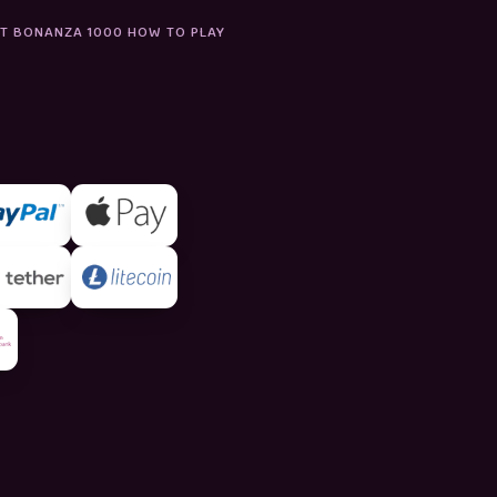
T BONANZA 1000 HOW TO PLAY
Sweet Bonanza 1000 Support
Online — replies in ~1 min