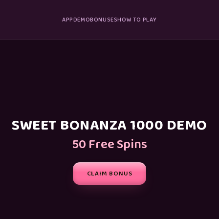
APP
DEMO
BONUSES
HOW TO PLAY
SWEET BONANZA 1000 DEMO
50 Free Spins
CLAIM BONUS