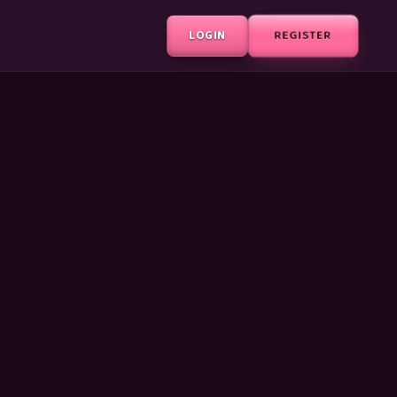
REGISTER
LOGIN