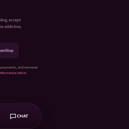
ling, accept
be addictive,
amStop
o payments, and we never
bonanza.net.in
.
CHAT